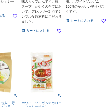
ないカレー
味のカップめんです。麺、
用。ホワイトソルガム
スープ、かやくの全てにお
100%のかわいい星形パス
いて、アレルギー対応でシ
タです。
れる
ンプルな原材料にこだわり
カートに入れる
ました。
カートに入れる
 塩味 野
ホワイトソルガムマカロニ
ンメン風
（フェリーチェ）