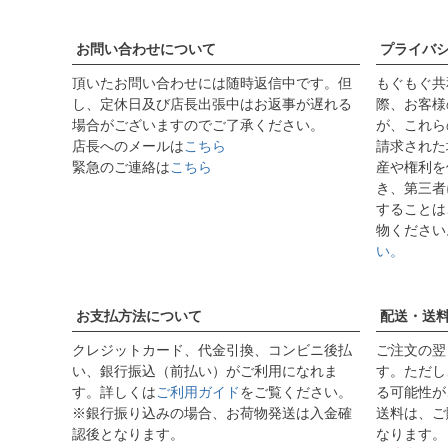
お問い合わせについて
プライバ
頂いたお問い合わせには随時返信中です。但
もぐもぐ共
し、定休日及び店長出張中はお返事が遅れる
際、お客様
場合がございますのでご了承ください。
が、これら
店長へのメールは
こちら
請求された
緊急のご連絡は
こちら
産や権利を
き、第三者
することは
物ください
い。
お支払方法について
配送・送
クレジットカード、代金引換、コンビニ後払
ご注文の翌
い、銀行振込（前払い）がご利用になれま
す。ただし
す。詳しくは
ご利用ガイド
をご覧ください。
る可能性が
※銀行振り込みの場合、お荷物発送は入金確
送料は、ご
認後となります。
なります。