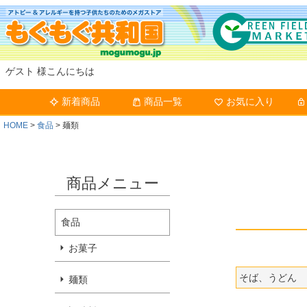
ゲスト 様こんにちは
新着商品
商品一覧
お気に入り
HOME
食品
麺類
商品メニュー
食品
お菓子
そば、うどん
麺類