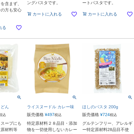
ングパスタです。
ートパスタです。
ンを含まず、
ーの方も安心
カートに入れる
カートに入れる
れる
うどん
ライスヌードル カレー味
ほしのパスタ 200g
販売価格
¥
497
販売価格
¥
724
税込
税込
税込
、スープにも
特定原材料２８品目・添加
グルテンフリー、アレルギ
定原材料等
物を一切使用しないカレー
ー特定原材料28品目不使