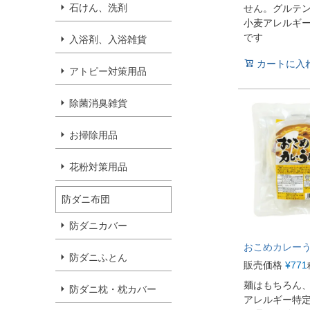
石けん、洗剤
せん。グルテ
小麦アレルギ
です
入浴剤、入浴雑貨
カートに入
アトピー対策用品
除菌消臭雑貨
お掃除用品
花粉対策用品
防ダニ布団
防ダニカバー
おこめカレー
防ダニふとん
販売価格
¥
771
麺はもちろん
防ダニ枕・枕カバー
アレルギー特