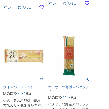
カートに入れる
カートに入れる
ライスパスタ 250g
オーサワの有機スパゲッテ
ィ
販売価格
¥
324
税込
販売価格
¥
432
税込
小麦・食品添加物不使用・
イタリア北部産スパゲッテ
玄米入り・低GI食品です。