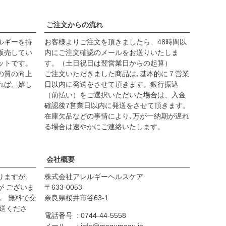
ご注文からの流れ
ルギーを持
お客様よりご注文を頂きましたら、48時間以
販売してい
内にご注文確認のメールをお送りいたしま
ットです。
す。（土日祝日は翌営業日からの起算）
の質の向上
ご注文いただきました商品は､基本的に７営業
れば、嬉し
日以内に発送をさせて頂きます。
銀行振込
（前払い）をご選択いただいた場合は、入金
確認後7営業日以内に発送
をさせて頂きます。
在庫欠品などの事情により､万が一納期が遅れ
る場合は速やかにご連絡いたします。
会社概要
りますが、
株式会社アレルギーヘルスケア
が ございま
633-0053
。 無料で交
奈良県桜井市谷63-1
送くださ
電話番号
0744-44-5558
メール
info@mogumogu.jp