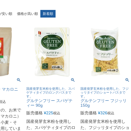
が安い順
価格が高い順
新着順
 マカロニ
国産発芽玄米粉を使用した、スパ
国産発芽玄米粉を使用した、フジ
ゲティタイプのロングパスタで
ッリタイプのショートパスタで
す。
す。
グルテンフリー スパゲテ
グルテンフリー フジッリ
税込
ィー 90g
150g
ーの、お米で
販売価格
¥
225
販売価格
¥
326
税込
税込
（マカロニ）
国産発芽玄米粉を使用し
国産発芽玄米粉を使用し
・小麦・そ
た、スパゲティタイプのロ
た、フジッリタイプのショ
使用していま