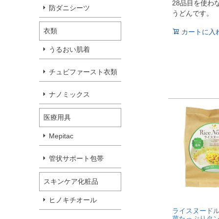
28品目を使わ
防ダニシーツ
うどんです。
衣類
カートに入
うるおい肌着
チュビファースト衣類
ナノミックス
医療用具
Mepitac
管状サポート包帯
スキンケア化粧品
ヒノキチオール
ライスヌードル
菜たっぷりタ