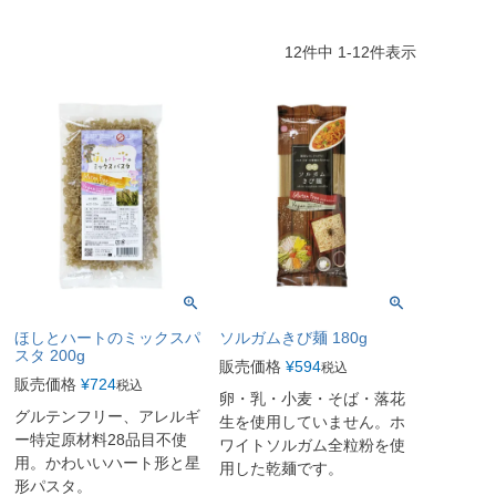
12
件中
1
-
12
件表示
ほしとハートのミックスパ
ソルガムきび麺 180g
スタ 200g
販売価格
¥
594
税込
販売価格
¥
724
税込
卵・乳・小麦・そば・落花
グルテンフリー、アレルギ
生を使用していません。ホ
ー特定原材料28品目不使
ワイトソルガム全粒粉を使
用。かわいいハート形と星
用した乾麺です。
形パスタ。