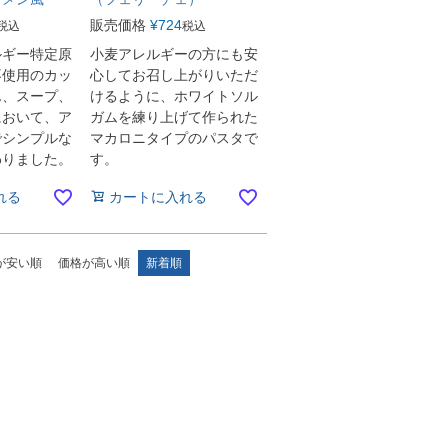
販売価格
¥
724
税込
税込
ルギー特定原
小麦アレルギーの方にも安
不使用のカッ
心してお召し上がりいただ
ん、スープ、
けるように、ホワイトソル
において、ア
ガムを練り上げて作られた
でシンプルな
マカロニタイプのパスタで
わりました。
す。
れる
カートに入れる
が安い順
価格が高い順
新着順