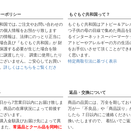
シーポリシー
もぐもぐ共和国って？
和国では､ご注文やお問い合わせの
もぐもぐ共和国はアトピー＆アレ
の個人情報をお預かり致します
つ子供の母の目線で集めた商品を
の情報は、法律にのっとり正当に
るインターネットスーパーマーケ
場合及び『もぐもぐ共和国』が 財
アトピーやアレルギーの方の生活
保護する必要が生じた場合を除
をお手伝いさせて頂くことができ
に譲渡したり、 調査に使用したり
く思います。
ございません。ご安心してお買い
特定商取引法に基づく表示
。
詳しくはこちらをご覧くださ
料
返品・交換について
日から7営業日以内にお届け致しま
商品の品質には、万全を期してお
、商品の在庫状況によって前後す
万が一「不良品」や「商品誤り」
ございます。
したら ７日以内にご連絡ください
購入金額及びお届け先によって異
換いたしますので、 着払いでご返
 また、
常温品とクール品を同時に
い。