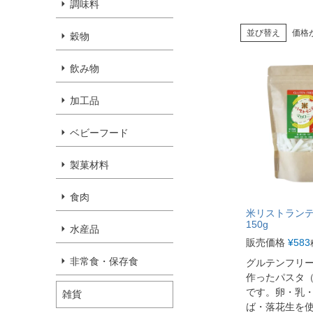
調味料
並び替え
価格
穀物
飲み物
加工品
ベビーフード
製菓材料
食肉
米リストランテ
150g
水産品
販売価格
¥
583
非常食・保存食
グルテンフリ
作ったパスタ
です。卵・乳
雑貨
ば・落花生を