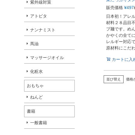
紫外線対策
販売価格
¥
497
アトピタ
日本初！アレ
材料２８品目
プ麺です。め
ナンナミスト
かやくの全て
レルギー対応
馬油
原材料にこだ
マッサージオイル
カートに入
化粧水
並び替え
価格
おもちゃ
ねんど
書籍
一般書籍