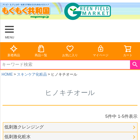
MENU
新着商品
商品一覧
お気に入り
マイページ
カート
HOME
スキンケア化粧品
ヒノキチオール
ヒノキチオール
5
件中
1
-
5
件表示
低刺激クレンジング
低刺激化粧水