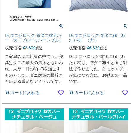
Dr.ダニゼロック 防ダニ枕カバ
Dr.ダニゼロック 防ダニ綿（わ
ー 大（ブルーリバーシブル）
た）枕 （大）
販売価格
¥
2,800
販売価格
¥
6,820
税込
税込
ご家庭のダニ対策の中でも、寝
Dr.ダニゼロック 防ダニ綿（わ
具はダニの最大の温床ともいわ
た）枕は、防ダニ布団と同じ製
れ、人が一日の約1/3を過ごす
法で作りました。とにかくダニ
ものとして、ダニ対策の根幹と
が気になる方に、お勧めの一品
もいえる重要なアイテムです。
です。
カートに入れる
カートに入れる