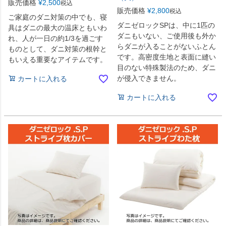
販売価格
¥
2,500
税込
販売価格
¥
2,800
税込
ご家庭のダニ対策の中でも、寝
ダニゼロックSPは、中に1匹の
具はダニの最大の温床ともいわ
ダニもいない、ご使用後も外か
れ、人が一日の約1/3を過ごす
らダニが入ることがないふとん
ものとして、ダニ対策の根幹と
です。高密度生地と表面に縫い
もいえる重要なアイテムです。
目のない特殊製法のため、ダニ
が侵入できません。
カートに入れる
カートに入れる