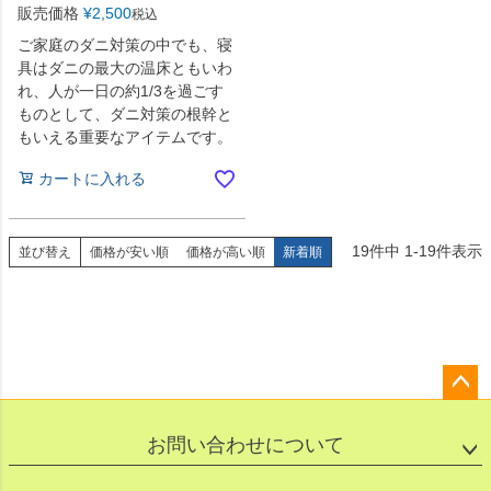
販売価格
¥
2,500
税込
ご家庭のダニ対策の中でも、寝
具はダニの最大の温床ともいわ
れ、人が一日の約1/3を過ごす
ものとして、ダニ対策の根幹と
もいえる重要なアイテムです。
カートに入れる
19
件中
1
-
19
件表示
並び替え
価格が安い順
価格が高い順
新着順
ペー
ジト
お問い合わせについて
ップ
へ