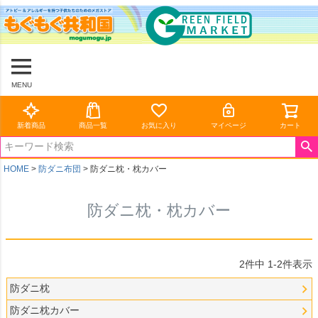
MENU
新着商品
商品一覧
お気に入り
マイページ
カート
HOME
防ダニ布団
防ダニ枕・枕カバー
防ダニ枕・枕カバー
2
件中
1
-
2
件表示
防ダニ枕
防ダニ枕カバー