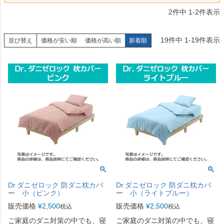
2
件中
1
-
2
件表示
19
件中
1
-
19
件表示
並び替え
価格が安い順
価格が高い順
新着順
Dr.ダニゼロック 防ダニ枕カバ
Dr.ダニゼロック 防ダニ枕カバ
ー 小（ピンク）
ー 小（ライトブルー）
販売価格
¥
2,500
販売価格
¥
2,500
税込
税込
ご家庭のダニ対策の中でも、寝
ご家庭のダニ対策の中でも、寝