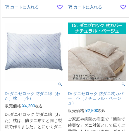
カートに入れる
カートに入れる
Dr.ダニゼロック 防ダニ綿（わ
Dr.ダニゼロック 防ダニ枕カバ
た）枕 （小）
ー 小（ナチュラル・ベージ
ュ）
販売価格
¥
4,200
税込
販売価格
¥
2,500
税込
Dr.ダニゼロック 防ダニ綿（わ
ご家庭や病院の病室で「簡単で
た）枕は、防ダニ布団と同じ製
確実な」ダニ対策として広くご
法で作りました。とにかくダニ