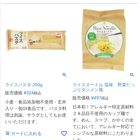
ライスパスタ 250g
ライスヌードル 塩味 野菜たっ
ぷりタンメン風
販売価格
¥
324
税込
販売価格
¥
497
税込
小麦・食品添加物不使用・玄米
日本初！アレルギー特定原材料
入り・低GI食品です。パスタ料
２８品目不使用のカップ麺で
理は勿論、サラダとしてもお使
す。めん、スープ、かやくの全
いいただけます。
てにおいて、アレルギー対応で
シンプルな原材料にこだわりま
カートに入れる
した。