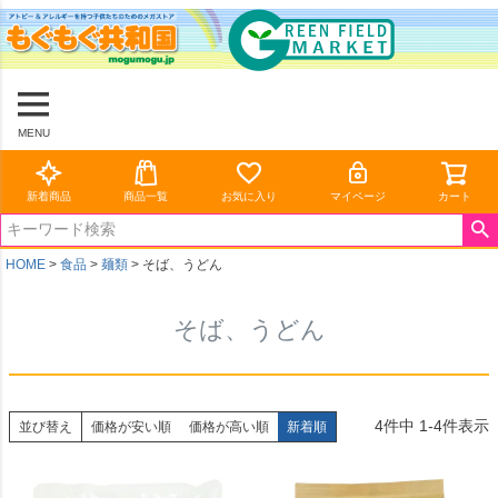
MENU
新着商品
商品一覧
お気に入り
マイページ
カート
HOME
食品
麺類
そば、うどん
そば、うどん
4
件中
1
-
4
件表示
並び替え
価格が安い順
価格が高い順
新着順