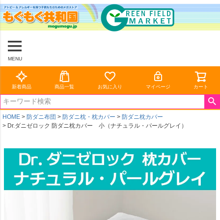
MENU
新着商品
商品一覧
お気に入り
マイページ
カート
HOME
防ダニ布団
防ダニ枕・枕カバー
防ダニ枕カバー
Dr.ダニゼロック 防ダニ枕カバー 小（ナチュラル・パールグレイ）