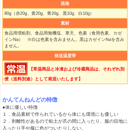
規格
80g（赤20g、黄20g、青20g、黒10g、白10g）
素材
食品用増粘剤、食品用無機塩、寒天、色素（食用色素、カゼ
インNa） ※白は色素を含みません。黒はカゼインNaを含み
ません。
発送温度帯
【常温商品と冷凍および冷蔵商品は、それぞれ別
便（送料別途）として発送いたします】
かんてんねんどの特徴
●体に優しい特徴
１．食品素材で作られているから体にも環境にも優しい
２．剥離性があるので粘土が爪の間に入ったり、服の目地に
入ったり手や服に色がついたりしない。