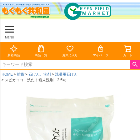
MENU
新着商品
商品一覧
お気に入り
マイページ
カート
HOME
雑貨
石けん、洗剤
洗濯用石けん
スピカココ 洗たく粉末洗剤 2.5kg