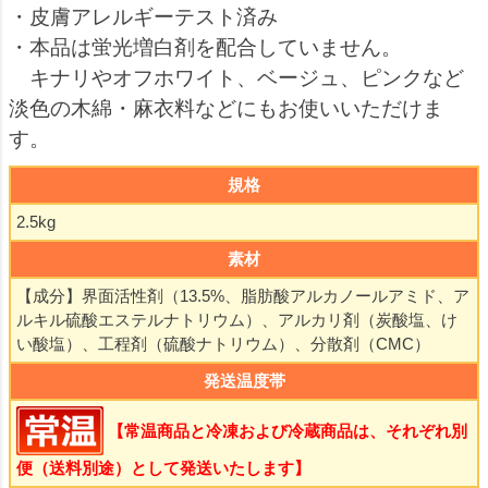
・皮膚アレルギーテスト済み
・本品は蛍光増白剤を配合していません。
キナリやオフホワイト、ベージュ、ピンクなど
淡色の木綿・麻衣料などにもお使いいただけま
す。
規格
2.5kg
素材
【成分】界面活性剤（13.5%、脂肪酸アルカノールアミド、ア
ルキル硫酸エステルナトリウム）、アルカリ剤（炭酸塩、け
い酸塩）、工程剤（硫酸ナトリウム）、分散剤（CMC）
発送温度帯
【常温商品と冷凍および冷蔵商品は、それぞれ別
便（送料別途）として発送いたします】