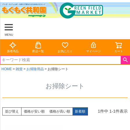
MENU
新着商品
商品一覧
お気に入り
マイページ
カート
HOME
雑貨
お掃除用品
お掃除シート
お掃除シート
1
件中
1
-
1
件表示
並び替え
価格が安い順
価格が高い順
新着順