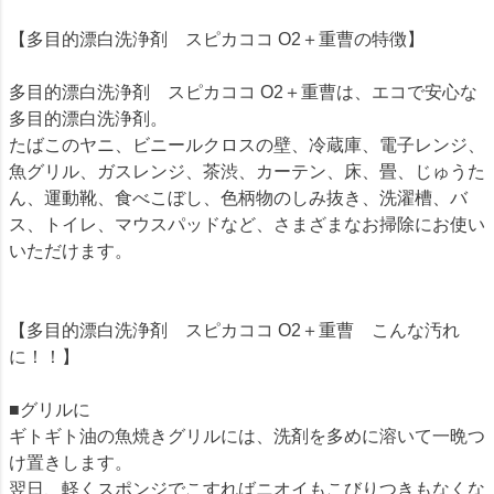
【多目的漂白洗浄剤 スピカココ O2＋重曹の特徴】
多目的漂白洗浄剤 スピカココ O2＋重曹は、エコで安心な
多目的漂白洗浄剤。
たばこのヤニ、ビニールクロスの壁、冷蔵庫、電子レンジ、
魚グリル、ガスレンジ、茶渋、カーテン、床、畳、じゅうた
ん、運動靴、食べこぼし、色柄物のしみ抜き、洗濯槽、バ
ス、トイレ、マウスパッドなど、さまざまなお掃除にお使い
いただけます。
【多目的漂白洗浄剤 スピカココ O2＋重曹 こんな汚れ
に！！】
■グリルに
ギトギト油の魚焼きグリルには、洗剤を多めに溶いて一晩つ
け置きします。
翌日、軽くスポンジでこすればニオイもこびりつきもなくな