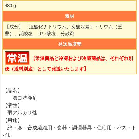
480 g
素材
【成分】 過酸化ナトリウム、炭酸水素ナトリウム（重
曹）、炭酸塩、けい酸塩、分散剤
発送温度帯
【常温商品と冷凍および冷蔵商品は、それぞれ別
便（送料別途）として発送いたします】
【品名】
漂白洗浄剤
【液性】
弱アルカリ性
【用途】
綿・麻・合成繊維用・食器・調理器具・住宅用・バス・ト
イレ