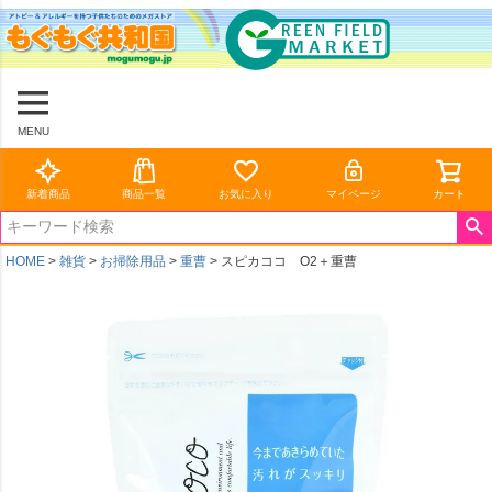
MENU
新着商品
商品一覧
お気に入り
マイページ
カート
HOME
雑貨
お掃除用品
重曹
スピカココ O2＋重曹