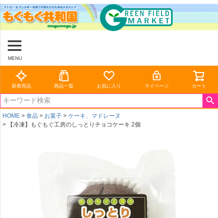
MENU
新着商品
商品一覧
お気に入り
マイページ
カート
HOME
食品
お菓子
ケーキ、マドレーヌ
【冷凍】もぐもぐ工房のしっとりチョコケーキ 2個