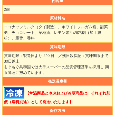
内容量
2個
原材料名
ココナッツミルク（タイ製造）、ホワイトソルガム粉、甜菜
糖、チョコレート、菜種油、レモン果汁/増粘剤（加工澱
粉）、重曹、香料
賞味期限
賞味期限：製造日より 240 日 ／残日数保証：賞味期限まで
30日以上
もぐもぐ共和国では大手スーパーの品質管理基準を採用し 期
限管理に努めています。
発送温度帯
【常温商品と冷凍および冷蔵商品は、それぞれ別
便（送料別途）として発送いたします】
保存方法