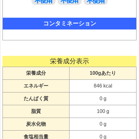
コンタミネーション
栄養成分表示
栄養成分
100gあたり
エネルギー
846 kcal
たんぱく質
0 g
脂質
100 g
炭水化物
0 g
食塩相当量
0 g