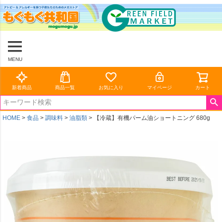
MENU
新着商品
商品一覧
お気に入り
マイページ
カート
HOME
食品
調味料
油脂類
【冷蔵】有機パーム油ショートニング 680g