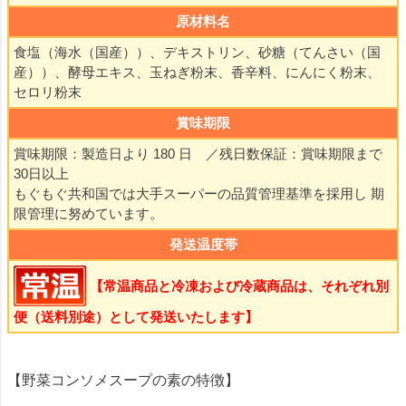
原材料名
食塩（海水（国産））、デキストリン、砂糖（てんさい（国
産））、酵母エキス、玉ねぎ粉末、香辛料、にんにく粉末、
セロリ粉末
賞味期限
賞味期限：製造日より 180 日 ／残日数保証：賞味期限まで
30日以上
もぐもぐ共和国では大手スーパーの品質管理基準を採用し 期
限管理に努めています。
発送温度帯
【常温商品と冷凍および冷蔵商品は、それぞれ別
便（送料別途）として発送いたします】
【野菜コンソメスープの素の特徴】