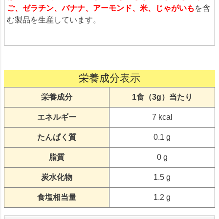
ご、ゼラチン、バナナ、アーモンド、米、じゃがいも
を含
む製品を生産しています。
栄養成分表示
栄養成分
1食（3g）当たり
エネルギー
7 kcal
たんぱく質
0.1 g
脂質
0 g
炭水化物
1.5 g
食塩相当量
1.2 g