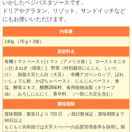
いかしたベジパスタソースです。
ドリアやグラタン、リゾット、サンドイッチなど
にもお使いいただけます。
内容量
140g （70 g × 2袋）
原材料名
有機トマトペースト[トマト（アメリカ産）]、ローストオニオ
ン[たまねぎ（国産）]、野菜（特別栽培にんじん、しいた
け）、脱脂大豆たん白（大豆）、有機アガベシロップ、ばれ
いしょでん粉、かぼちゃペースト、にんじんペースト、食
塩、酵母エキス、醗酵調味料、食用植物油脂（オリーブ
油）、おろしにんにく、香辛料、（一部に大豆を含む）
賞味期限
賞味期限：製造日より 720 日 ／残日数保証：賞味期限まで
60日以上
もぐもぐ共和国では大手スーパーの品質管理基準を採用し 期