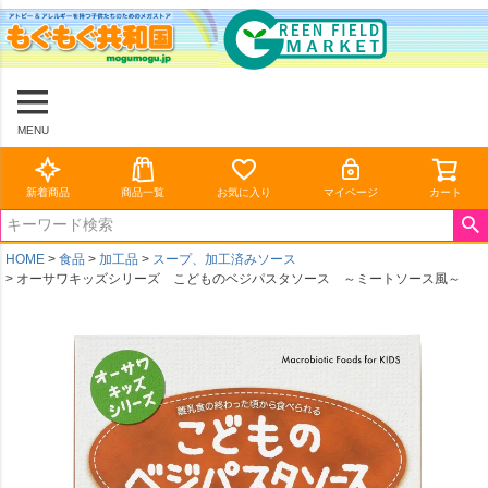
MENU
新着商品
商品一覧
お気に入り
マイページ
カート
HOME
食品
加工品
スープ、加工済みソース
オーサワキッズシリーズ こどものベジパスタソース ～ミートソース風～