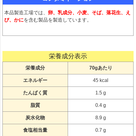
本品製造工場では、
卵、乳成分、小麦、そば、落花生、え
び、かに
を含む製品を製造しています。
栄養成分表示
栄養成分
70gあたり
エネルギー
45 kcal
たんぱく質
1.5 g
脂質
0.4 g
炭水化物
8.9 g
食塩相当量
0.7 g