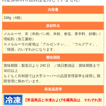
内容量
168g（4個）
原材料名
メルルーサ、衣（米粉パン粉、米粉、食塩、香辛料、砂糖）/
増粘剤（加工澱粉）
※メルルーサの産地は「アルゼンチン」、「ウルグアイ」、
「韓国」のいずれかになります。
賞味期限
賞味期限：製造日より 240 日 ／残日数保証：賞味期限まで
30日以上
もぐもぐ共和国では大手スーパーの品質管理基準を採用し 期
限管理に努めています。
発送温度帯
【常温商品と冷凍および冷蔵商品は、それぞれ別