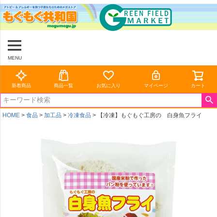
MENU
新着商品
商品一覧
お気に入り
マイページ
カート
HOME
食品
加工品
冷凍食品
【冷凍】もぐもぐ工房の 白身魚フライ