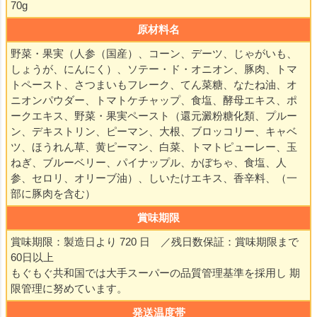
70g
原材料名
野菜・果実（人参（国産）、コーン、デーツ、じゃがいも、
しょうが、にんにく）、ソテー・ド・オニオン、豚肉、トマ
トペースト、さつまいもフレーク、てん菜糖、なたね油、オ
ニオンパウダー、トマトケチャップ、食塩、酵母エキス、ポ
ークエキス、野菜・果実ペースト（還元澱粉糖化類、プルー
ン、デキストリン、ピーマン、大根、ブロッコリー、キャベ
ツ、ほうれん草、黄ピーマン、白菜、トマトピューレー、玉
ねぎ、ブルーベリー、パイナップル、かぼちゃ、食塩、人
参、セロリ、オリーブ油）、しいたけエキス、香辛料、（一
部に豚肉を含む）
賞味期限
賞味期限：製造日より 720 日 ／残日数保証：賞味期限まで
60日以上
もぐもぐ共和国では大手スーパーの品質管理基準を採用し 期
限管理に努めています。
発送温度帯