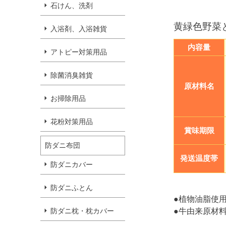
石けん、洗剤
黄緑色野菜
入浴剤、入浴雑貨
内容量
アトピー対策用品
除菌消臭雑貨
原材料名
お掃除用品
花粉対策用品
賞味期限
防ダニ布団
発送温度帯
防ダニカバー
防ダニふとん
●植物油脂使
防ダニ枕・枕カバー
●牛由来原材