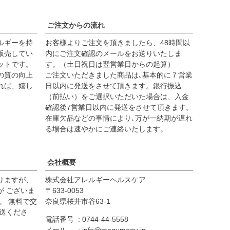
ご注文からの流れ
ルギーを持
お客様よりご注文を頂きましたら、48時間以
販売してい
内にご注文確認のメールをお送りいたしま
ットです。
す。（土日祝日は翌営業日からの起算）
の質の向上
ご注文いただきました商品は､基本的に７営業
れば、嬉し
日以内に発送をさせて頂きます。
銀行振込
（前払い）をご選択いただいた場合は、入金
確認後7営業日以内に発送
をさせて頂きます。
在庫欠品などの事情により､万が一納期が遅れ
る場合は速やかにご連絡いたします。
会社概要
りますが、
株式会社アレルギーヘルスケア
が ございま
633-0053
。 無料で交
奈良県桜井市谷63-1
送くださ
電話番号
0744-44-5558
メール
info@mogumogu.jp