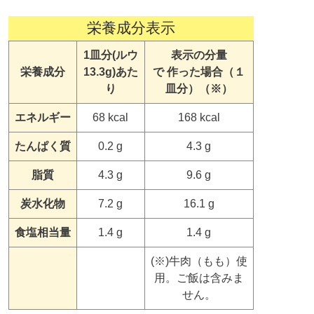
栄養成分表示
1皿分(ルウ
表示の分量
栄養成分
13.3g)あた
で 作った場合（１
り
皿分）（※）
エネルギー
68 kcal
168 kcal
たんぱく質
0.2 g
4.3 g
脂質
4.3 g
9.6 g
炭水化物
7.2 g
16.1 g
食塩相当量
1.4 g
1.4 g
(※)牛肉（もも）使
用。ご飯は含みま
せん。