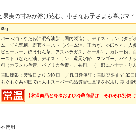
と果実の甘みが溶け込む、小さなお子さまも喜ぶマイ
80g
パーム油・なたね油混合油脂（国内製造）、デキストリン（タピ
ム、てん菜糖、野菜ペースト（パーム油、玉ねぎ、かぼちゃ、人
ピューレー、ほうれん草、アスパラガス、ケール）、カレー粉、
ースト（なたね油、デキストリン、還元水飴、マンゴー、パイナ
料（カラメル色素、パプリカ色素）、香料、（一部にバナナ・り
賞味期限：製造日より 540 日 ／残日数保証：賞味期限まで 30日
もぐもぐ共和国では大手スーパーの品質管理基準を採用し 期限管
【常温商品と冷凍および冷蔵商品は、それぞれ別便（
用
料不使用