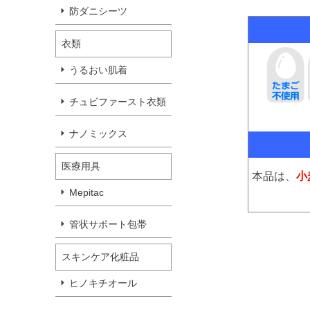
防ダニシーツ
衣類
うるおい肌着
チュビファースト衣類
ナノミックス
医療用具
本品は、
小
Mepitac
管状サポート包帯
スキンケア化粧品
ヒノキチオール