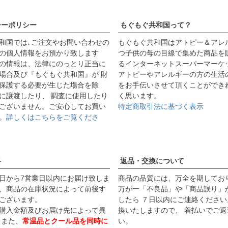
シーポリシー
もぐもぐ共和国って？
和国では､ご注文やお問い合わせの
もぐもぐ共和国はアトピー＆アレ
の個人情報をお預かり致します
つ子供の母の目線で集めた商品を
の情報は、法律にのっとり正当に
るインターネットスーパーマーケ
場合及び『もぐもぐ共和国』が 財
アトピーやアレルギーの方の生活
保護する必要が生じた場合を除
をお手伝いさせて頂くことができ
に譲渡したり、 調査に使用したり
く思います。
ございません。ご安心してお買い
特定商取引法に基づく表示
。
詳しくはこちらをご覧くださ
料
返品・交換について
日から7営業日以内にお届け致しま
商品の品質には、万全を期してお
、商品の在庫状況によって前後す
万が一「不良品」や「商品誤り」
ございます。
したら ７日以内にご連絡ください
購入金額及びお届け先によって異
換いたしますので、 着払いでご返
 また、
常温品とクール品を同時に
い。