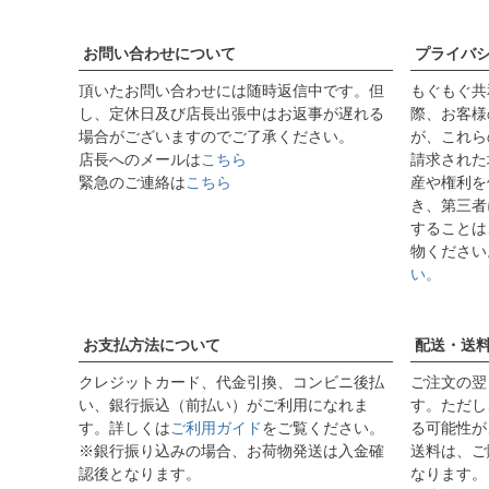
お問い合わせについて
プライバ
頂いたお問い合わせには随時返信中です。但
もぐもぐ共
し、定休日及び店長出張中はお返事が遅れる
際、お客様
場合がございますのでご了承ください。
が、これら
店長へのメールは
こちら
請求された
緊急のご連絡は
こちら
産や権利を
き、第三者
することは
物ください
い。
お支払方法について
配送・送
クレジットカード、代金引換、コンビニ後払
ご注文の翌
い、銀行振込（前払い）がご利用になれま
す。ただし
す。詳しくは
ご利用ガイド
をご覧ください。
る可能性が
※銀行振り込みの場合、お荷物発送は入金確
送料は、ご
認後となります。
なります。