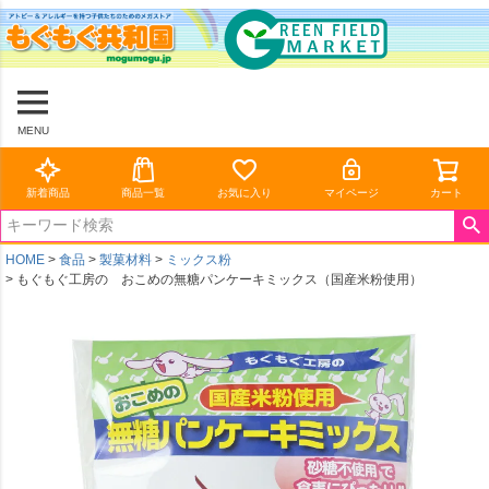
MENU
新着商品
商品一覧
お気に入り
マイページ
カート
HOME
食品
製菓材料
ミックス粉
もぐもぐ工房の おこめの無糖パンケーキミックス（国産米粉使用）