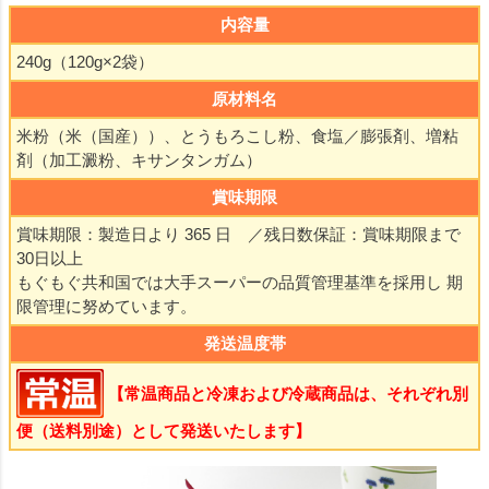
内容量
240g（120g×2袋）
原材料名
米粉（米（国産））、とうもろこし粉、食塩／膨張剤、増粘
剤（加工澱粉、キサンタンガム）
賞味期限
賞味期限：製造日より 365 日 ／残日数保証：賞味期限まで
30日以上
もぐもぐ共和国では大手スーパーの品質管理基準を採用し 期
限管理に努めています。
発送温度帯
【常温商品と冷凍および冷蔵商品は、それぞれ別
便（送料別途）として発送いたします】