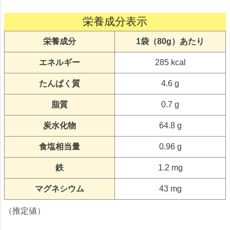
栄養成分表示
栄養成分
1袋（80g）あたり
エネルギー
285 kcal
たんぱく質
4.6 g
脂質
0.7 g
炭水化物
64.8 g
食塩相当量
0.96 g
鉄
1.2 mg
マグネシウム
43 mg
（推定値）