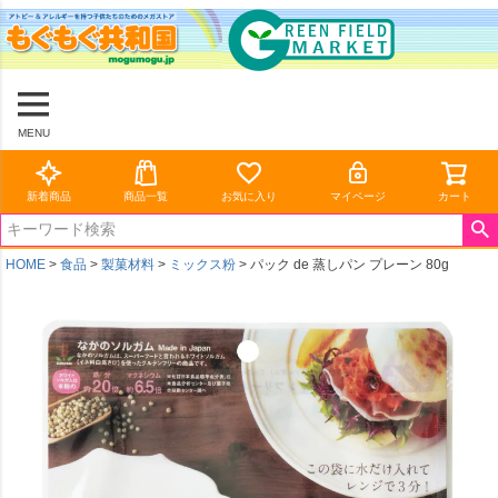
MENU
新着商品
商品一覧
お気に入り
マイページ
カート
HOME
食品
製菓材料
ミックス粉
パック de 蒸しパン プレーン 80g