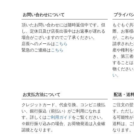
お問い合わせについて
プライバ
頂いたお問い合わせには随時返信中です。但
もぐもぐ共
し、定休日及び店長出張中はお返事が遅れる
際、お客様
場合がございますのでご了承ください。
が、これら
店長へのメールは
こちら
請求された
緊急のご連絡は
こちら
産や権利を
き、第三者
することは
物ください
い。
お支払方法について
配送・送
クレジットカード、代金引換、コンビニ後払
ご注文の翌
い、銀行振込（前払い）がご利用になれま
す。ただし
す。詳しくは
ご利用ガイド
をご覧ください。
る可能性が
※銀行振り込みの場合、お荷物発送は入金確
送料は、ご
認後となります。
なります。