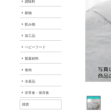
調味料
穀物
飲み物
加工品
ベビーフード
製菓材料
食肉
水産品
非常食・保存食
雑貨