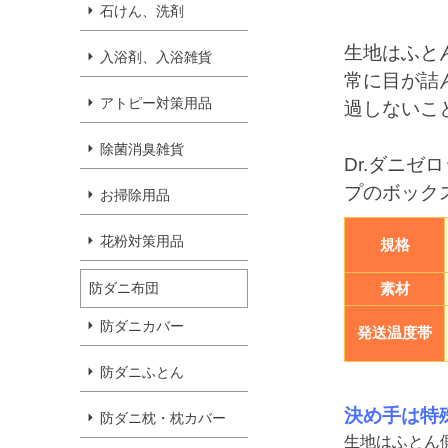
石けん、洗剤
生地はふと
入浴剤、入浴雑貨
常に目が詰
アトピー対策用品
過しないこ
除菌消臭雑貨
Dr.ダニ
プのボック
お掃除用品
花粉対策用品
規格
防ダニ布団
素材
防ダニカバー
発送温度帯
防ダニふとん
決め手は特
防ダニ枕・枕カバー
生地はふとん