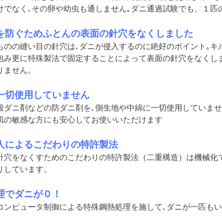
けでなく､その卵や幼虫も通しません｡ダニ通過試験でも、１匹
を防ぐためふとんの表面の針穴をなくしました
ものの縫い目の針穴は､ダニが侵入するのに絶好のポイント｡キ
包み更に特殊製法で固定することによって表面の針穴をなくし
りません。
一切使用していません
殺ダニ剤などの防ダニ剤を､側生地や中綿に一切使用していま
肌の敏感な方にも安心してお使いいただけます
人によるこだわりの特許製法
針穴をなくすためのこだわりの特許製法（二重構造）は機械化
りしています。
理でダニが０！
コンピュータ制御による特殊鋼熱処理を施して､ダニが一匹も