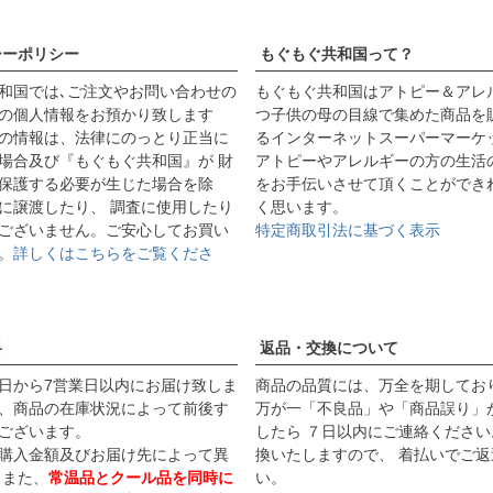
シーポリシー
もぐもぐ共和国って？
和国では､ご注文やお問い合わせの
もぐもぐ共和国はアトピー＆アレ
の個人情報をお預かり致します
つ子供の母の目線で集めた商品を
の情報は、法律にのっとり正当に
るインターネットスーパーマーケ
場合及び『もぐもぐ共和国』が 財
アトピーやアレルギーの方の生活
保護する必要が生じた場合を除
をお手伝いさせて頂くことができ
に譲渡したり、 調査に使用したり
く思います。
ございません。ご安心してお買い
特定商取引法に基づく表示
。
詳しくはこちらをご覧くださ
料
返品・交換について
日から7営業日以内にお届け致しま
商品の品質には、万全を期してお
、商品の在庫状況によって前後す
万が一「不良品」や「商品誤り」
ございます。
したら ７日以内にご連絡ください
購入金額及びお届け先によって異
換いたしますので、 着払いでご返
 また、
常温品とクール品を同時に
い。