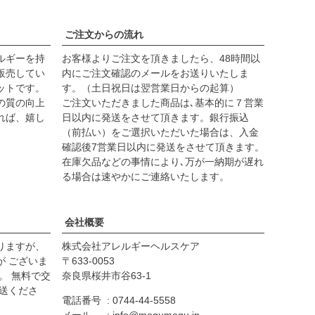
ご注文からの流れ
ルギーを持
お客様よりご注文を頂きましたら、48時間以
販売してい
内にご注文確認のメールをお送りいたしま
ットです。
す。（土日祝日は翌営業日からの起算）
の質の向上
ご注文いただきました商品は､基本的に７営業
れば、嬉し
日以内に発送をさせて頂きます。
銀行振込
（前払い）をご選択いただいた場合は、入金
確認後7営業日以内に発送
をさせて頂きます。
在庫欠品などの事情により､万が一納期が遅れ
る場合は速やかにご連絡いたします。
会社概要
りますが、
株式会社アレルギーヘルスケア
が ございま
633-0053
。 無料で交
奈良県桜井市谷63-1
送くださ
電話番号
0744-44-5558
メール
info@mogumogu.jp