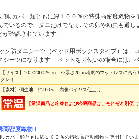
ん側､カバー類ともに綿１００％の特殊高密度織物を
んでいるので、ダニだけでなく､その卵や幼虫も通し
とが確認されています。
ゼロック防ダニシーツ（ベッド用ボックスタイプ）は、
スシーツになります。 ベッドをお使いの場合には、
【サイズ】100×200×25cm ※厚さ20cm程度のマットレス
グレイ
【素材】側生地：綿100％ 内側バイヤス仕上げ
【常温商品と冷凍および冷蔵商品は、それぞれ別便（
殊高密度織物！
側､カバー類ともに綿１００％の特殊高密度織物を使用してい