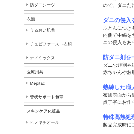
防ダニシーツ
ので、ダニだ
衣類
ダニの侵入
ふとんにつき
うるおい肌着
内側で中綿を
ニの侵入もあ
チュビファースト衣類
防ダニ剤を
ナノミックス
ダニ忌避剤や
医療用具
赤ちゃんやお
Mepitac
熟練した職
布団表面から
管状サポート包帯
点丁寧にお作
スキンケア化粧品
特殊高熱処
ヒノキチオール
製品完成時に