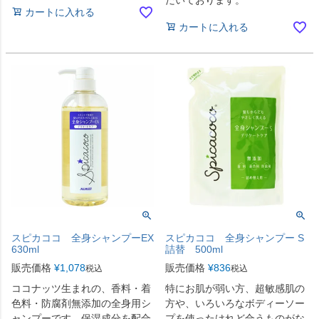
カートに入れる
カートに入れる
スピカココ 全身シャンプーEX
スピカココ 全身シャンプー S
630ml
詰替 500ml
販売価格
¥
1,078
販売価格
¥
836
税込
税込
ココナッツ生まれの、香料・着
特にお肌が弱い方、超敏感肌の
色料・防腐剤無添加の全身用シ
方や、いろいろなボディーソー
ャンプーです。保湿成分を配合
プを使ったけれど合うものがな