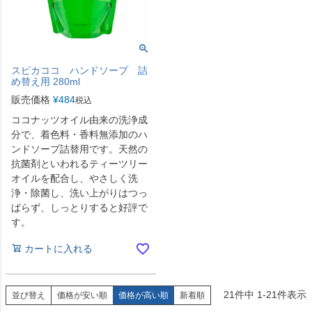
スピカココ ハンドソープ 詰
め替え用 280ml
販売価格
¥
484
税込
ココナッツオイル由来の洗浄成
分で、着色料・香料無添加のハ
ンドソープ詰替用です。天然の
抗菌剤といわれるティーツリー
オイルを配合し、やさしく洗
浄・除菌し、洗い上がりはつっ
ぱらず、しっとりすると好評で
す。
カートに入れる
21
件中
1
-
21
件表示
並び替え
価格が安い順
価格が高い順
新着順