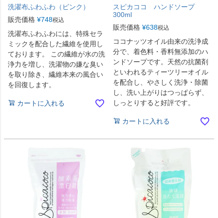
洗濯布ふわふわ（ピンク）
スピカココ ハンドソープ
300ml
販売価格
¥
748
税込
販売価格
¥
638
税込
洗濯布ふわふわには、特殊セラ
ココナッツオイル由来の洗浄成
ミックを配合した繊維を使用し
分で、着色料・香料無添加のハ
ております。 この繊維が水の洗
ンドソープです。天然の抗菌剤
浄力を増し、洗濯物の嫌な臭い
といわれるティーツリーオイル
を取り除き、繊維本来の風合い
を配合し、やさしく洗浄・除菌
を回復します。
し、洗い上がりはつっぱらず、
しっとりすると好評です。
カートに入れる
カートに入れる