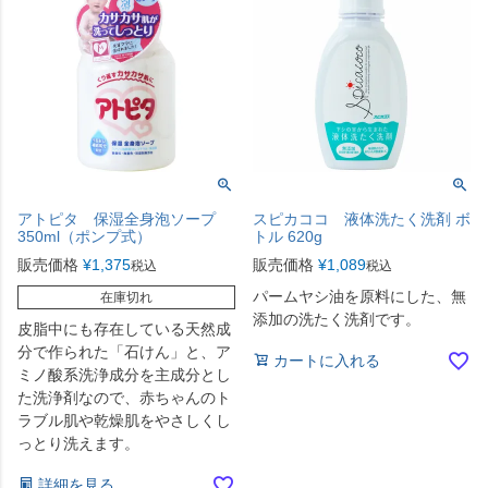
アトピタ 保湿全身泡ソープ
スピカココ 液体洗たく洗剤 ボ
350ml（ポンプ式）
トル 620g
販売価格
¥
1,375
販売価格
¥
1,089
税込
税込
パームヤシ油を原料にした、無
在庫切れ
添加の洗たく洗剤です。
皮脂中にも存在している天然成
分で作られた「石けん」と、ア
カートに入れる
ミノ酸系洗浄成分を主成分とし
た洗浄剤なので、赤ちゃんのト
ラブル肌や乾燥肌をやさしくし
っとり洗えます。
詳細を見る