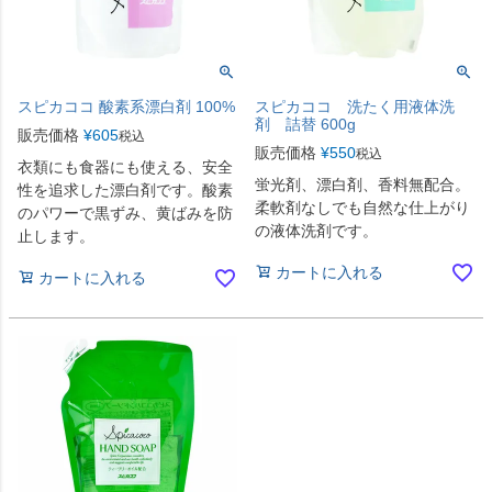
スピカココ 酸素系漂白剤 100%
スピカココ 洗たく用液体洗
剤 詰替 600g
販売価格
¥
605
税込
販売価格
¥
550
税込
衣類にも食器にも使える、安全
蛍光剤、漂白剤、香料無配合。
性を追求した漂白剤です。酸素
柔軟剤なしでも自然な仕上がり
のパワーで黒ずみ、黄ばみを防
の液体洗剤です。
止します。
カートに入れる
カートに入れる