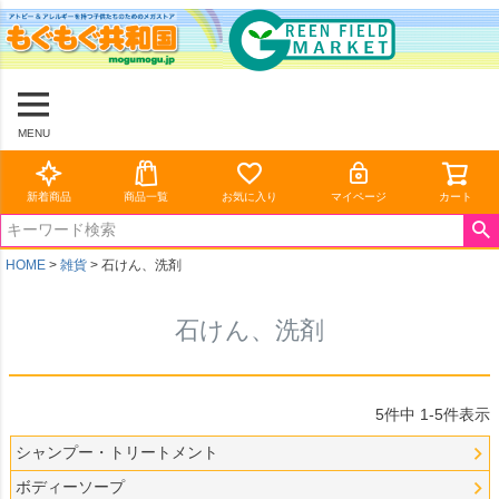
MENU
新着商品
商品一覧
お気に入り
マイページ
カート
HOME
雑貨
石けん、洗剤
石けん、洗剤
5
件中
1
-
5
件表示
シャンプー・トリートメント
ボディーソープ