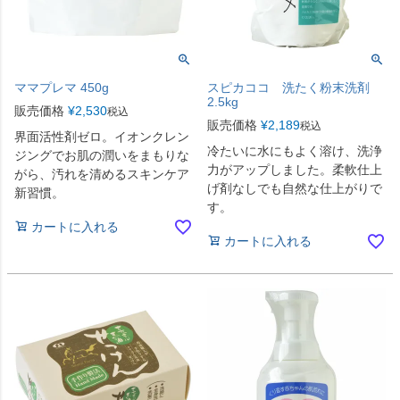
ママプレマ 450g
スピカココ 洗たく粉末洗剤
2.5kg
販売価格
¥
2,530
税込
販売価格
¥
2,189
税込
界面活性剤ゼロ。イオンクレン
冷たいに水にもよく溶け、洗浄
ジングでお肌の潤いをまもりな
力がアップしました。柔軟仕上
がら、汚れを清めるスキンケア
げ剤なしでも自然な仕上がりで
新習慣。
す。
カートに入れる
カートに入れる