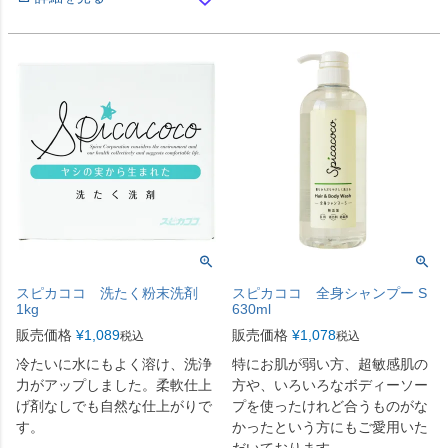
スピカココ 洗たく粉末洗剤
スピカココ 全身シャンプー S
1kg
630ml
販売価格
¥
1,089
販売価格
¥
1,078
税込
税込
冷たいに水にもよく溶け、洗浄
特にお肌が弱い方、超敏感肌の
力がアップしました。柔軟仕上
方や、いろいろなボディーソー
げ剤なしでも自然な仕上がりで
プを使ったけれど合うものがな
す。
かったという方にもご愛用いた
だいております。