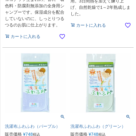
用。3日間熱を加えて練り上
色料・防腐剤無添加の全身用シ
げ、自然乾燥で1～2年熟成しま
ャンプーです。保湿成分を配合
した。
していないのに、しっとりつる
つるのお肌に仕上がります。
カートに入れる
カートに入れる
洗濯布ふわふわ（パープル）
洗濯布ふわふわ（グリーン）
販売価格
¥
748
販売価格
¥
748
税込
税込