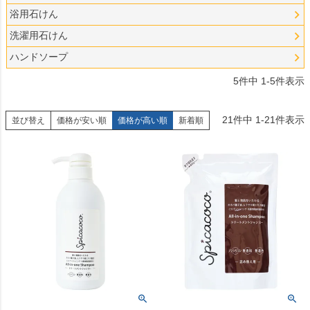
浴用石けん
洗濯用石けん
ハンドソープ
5
件中
1
-
5
件表示
21
件中
1
-
21
件表示
並び替え
価格が安い順
価格が高い順
新着順