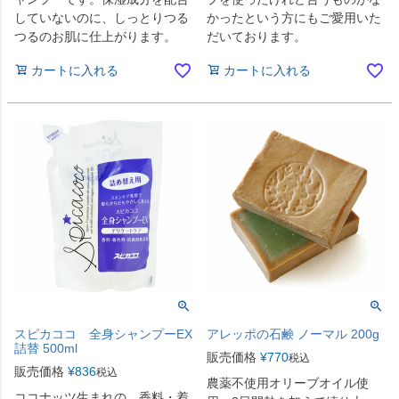
していないのに、しっとりつる
かったという方にもご愛用いた
つるのお肌に仕上がります。
だいております。
カートに入れる
カートに入れる
スピカココ 全身シャンプーEX
アレッポの石鹸 ノーマル 200g
詰替 500ml
販売価格
¥
770
税込
販売価格
¥
836
税込
農薬不使用オリーブオイル使
ココナッツ生まれの、香料・着