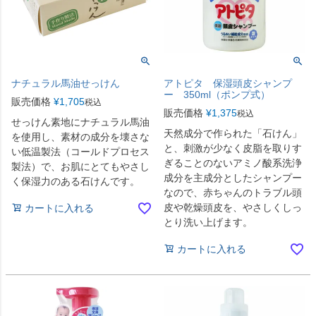
ナチュラル馬油せっけん
アトピタ 保湿頭皮シャンプ
ー 350ml（ポンプ式）
販売価格
¥
1,705
税込
販売価格
¥
1,375
税込
せっけん素地にナチュラル馬油
天然成分で作られた「石けん」
を使用し、素材の成分を壊さな
と、刺激が少なく皮脂を取りす
い低温製法（コールドプロセス
ぎることのないアミノ酸系洗浄
製法）で、お肌にとてもやさし
成分を主成分としたシャンプー
く保湿力のある石けんです。
なので、赤ちゃんのトラブル頭
皮や乾燥頭皮を、やさしくしっ
カートに入れる
とり洗い上げます。
カートに入れる